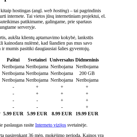
 kitaip hostingas (angl.
web hosting
) – tai pagrindinis
rti internete. Tai vietos jūsų internetiniam projektui, el.
suteikimas patikimame, galingame, prie spartaus
jungtame serveryje.
tis, aukšta klientų aptarnavimo kokybė, lankstūs
ukli kainodara nulėmė, kad šiandien pas mus savo
a ir mumis pasitiki daugiausiai šalies gyventojų.
Paštui
Svetainei
Universalus
Didmeninis
Neribojama
Neribojama
Neribojama
Neribojama
Neribojama
Neribojama
Neribojama
200 GB
Neribojama
Neribojama
Neribojama
Neribojama
-
+
+
+
-
+
+
+
-
-
+
+
-
-
-
+
*
5.99 EUR
5.99 EUR
8.99 EUR
19.99 EUR
e paslaugas rasite
Interneto vizijos
svetainėje.
ta pasirenkant 36 mėn. mokėjimo periodą. Kainos yra