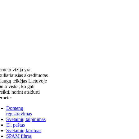
erneto vizija yra
uliariausias akredituotas
laugų teikėjas Lietuvoje
siūlo viską, ko gali
reikti, norint atsidurti
ernete:
Domenų
registravimas
Svetainių talpinimas
El. paštas
Svetainių kūrimas
SPAM filtras