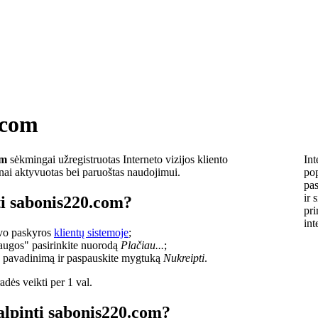
.com
om
sėkmingai užregistruotas Interneto vizijos kliento
Int
lnai aktyvuotas bei paruoštas naudojimui.
pop
pas
ir 
ti sabonis220.com?
pri
int
savo paskyros
klientų sistemoje
;
laugos" pasirinkite nuorodą
Plačiau...
;
o pavadinimą ir paspauskite mygtuką
Nukreipti
.
dės veikti per 1 val.
alpinti sabonis220.com?