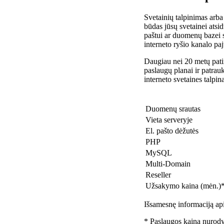
Svetainių talpinimas arba
būdas jūsų svetainei atsidu
paštui ar duomenų bazei 
interneto ryšio kanalo pa
Daugiau nei 20 metų patir
paslaugų planai ir patra
interneto svetaines talpin
Duomenų srautas
Vieta serveryje
El. pašto dėžutės
PHP
MySQL
Multi-Domain
Reseller
Užsakymo kaina (mėn.)
Išsamesnę informaciją api
* Paslaugos kaina nurody