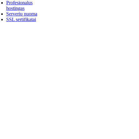
Profesionalus
hostingas
Serverių nuoma
SSL sertifikatai