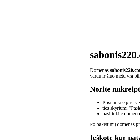
sabonis220
Domenas
sabonis220.c
vardu ir šiuo metu yra pi
Norite nukreip
Prisijunkite prie 
ties skyriumi "Pas
pasirinkite domen
Po pakeitimų domenas pra
Ieškote kur pat